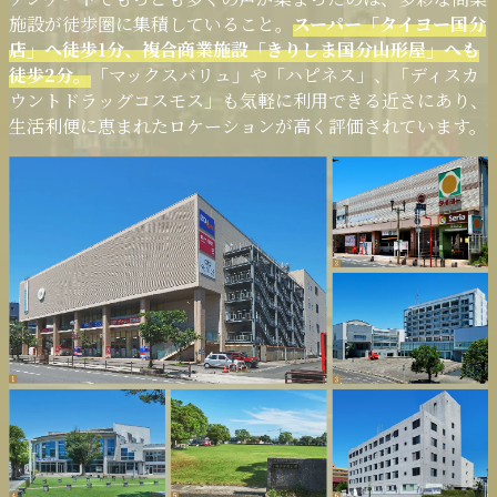
施設が徒歩圏に集積していること。
スーパー「タイヨー国分
店」へ徒歩1分、複合商業施設「きりしま国分山形屋」へも
徒歩2分。
「マックスバリュ」や「ハピネス」、「ディスカ
ウントドラッグコスモス」も気軽に利用できる近さにあり、
生活利便に恵まれたロケーションが高く評価されています。