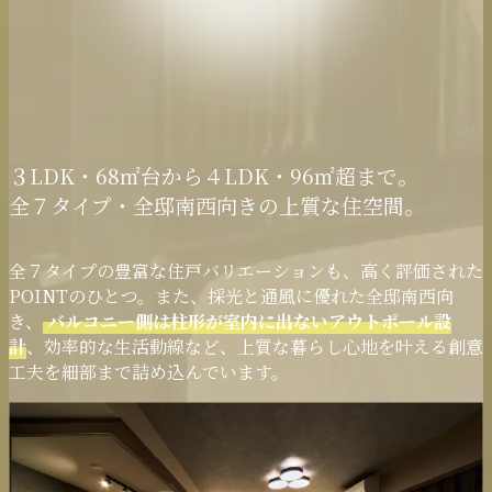
３LDK・68㎡台から
４LDK・96㎡超まで。
全７タイプ・全邸南西向き
の上質な住空間。
全７タイプの豊富な住戸バリエーションも、高く評価された
POINTのひとつ。また、採光と通風に優れた全邸南西向
き、
バルコニー側は柱形が室内に出ないアウトポール設
計
、効率的な生活動線など、上質な暮らし心地を叶える創意
工夫を細部まで詰め込んでいます。