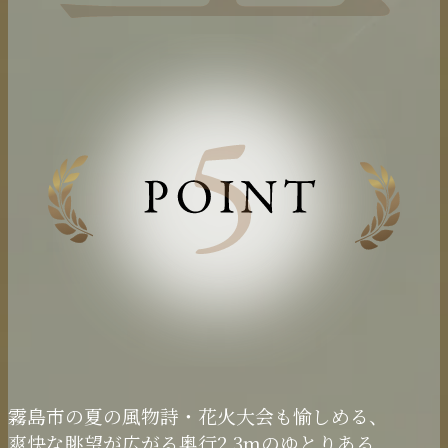
霧島市の夏の
風物詩・
花火大会も
愉しめる、
爽快な眺望が
広がる
奥行2.3mのゆとりある