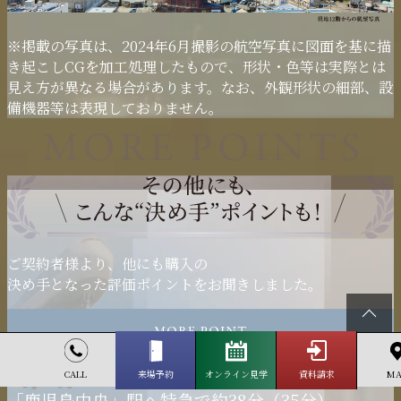
※掲載の写真は、2024年6月撮影の航空写真に図面を基に描
き起こしCGを加工処理したもので、形状・色等は実際とは
見え方が異なる場合があります。なお、外観形状の細部、設
備機器等は表現しておりません。
ご契約者様より、他にも購入の
決め手となった評価ポイントをお聞きしました。
「鹿児島空港」へ
車で19分。
CALL
来場予約
オンライン見学
資料請求
MA
「鹿児島中央」駅へ特急で約38分（35分）