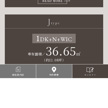
J
type
1
DK
+N+WIC
36.65
㎡
専有面積／
（約11.08坪）
エントリー
現地案内図
物件概要
WIC＝ウォークインクロゼット SIC＝シューズインクロゼット
S＝サービスルーム（納戸） N＝納戸