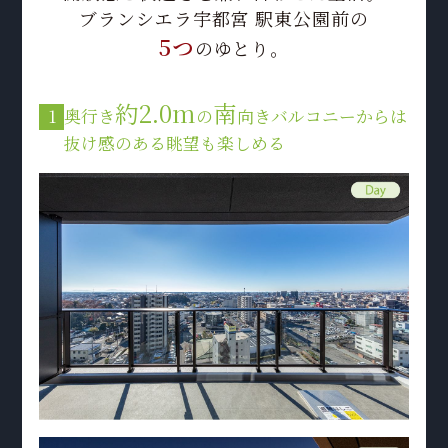
ブランシエラ宇都宮 駅東公園前の
5つ
のゆとり。
約2.0m
南
1
奥行き
の
向きバルコニーからは
抜け感のある眺望も楽しめる