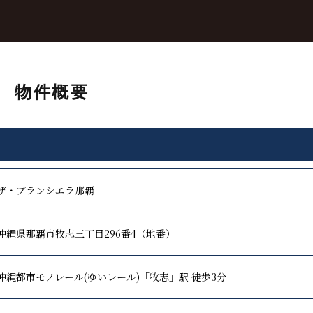
 物件概要
ザ・ブランシエラ那覇
沖縄県那覇市牧志三丁目296番4（地番）
沖縄都市モノレール(ゆいレール)「牧志」駅 徒歩3分