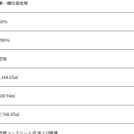
第一種住居地域
60％
200％
宅地
1,144.65㎡
410.94㎡
2,768.05㎡
鉄筋コンクリート造 地上11階建