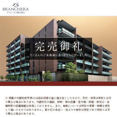
掲載の外観完成予想CGは設計図書を基に描き起こしたもので、形状・色等は実際とは多
少異なる場合があります。外観形状の細部、照明・排水設備・室外機・雨樋・換気口・各
種桝等の設備機器は表現しておりません。また、植栽については特定の季節・時期を想定
して描いたものではありません。葉や花の色合い・枝ぶりや樹形は想定であり実際とは多
少異なる場合があります。