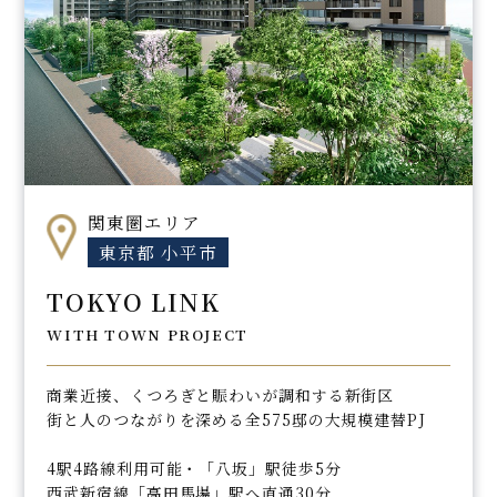
関東圏エリア
東京都 小平市
TOKYO LINK
WITH TOWN PROJECT
商業近接、くつろぎと賑わいが調和する新街区
街と人のつながりを深める全575邸の大規模建替PJ
4駅4路線利用可能・「八坂」駅徒歩5分
西武新宿線「高田馬場」駅へ直通30分