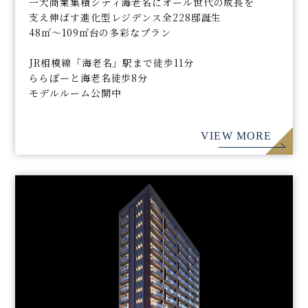
一大商業集積シティ海老名にオール世代の成長を
支え伸ばす進化型レジデンス全228邸誕生
48㎡～109㎡台の多彩なプラン
JR相模線「海老名」駅まで徒歩11分
ららぽーと海老名徒歩8分
モデルルーム公開中
VIEW MORE