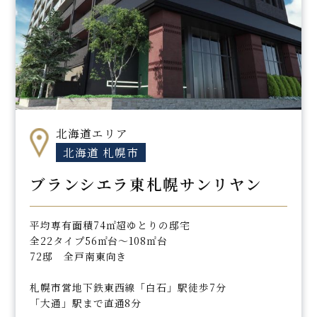
北海道エリア
北海道 札幌市
ブランシエラ東札幌サンリヤン
平均専有面積74㎡超ゆとりの邸宅
全22タイプ56㎡台～108㎡台
72邸 全戸南東向き
札幌市営地下鉄東西線「白石」駅徒歩7分
「大通」駅まで直通8分