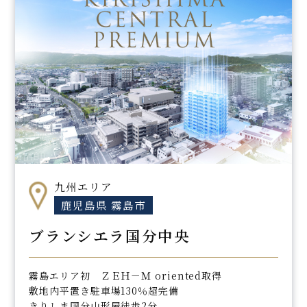
九州エリア
鹿児島県 霧島市
ブランシエラ国分中央
霧島エリア初 ＺＥＨ－Ｍ oriented取得
敷地内平置き駐車場130％超完備
きりしま国分山形屋徒歩2分