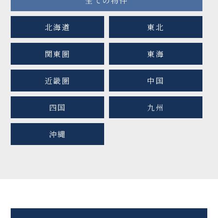
全ての物件
北海道
東北
関東圏
東海
近畿圏
中国
四国
九州
沖縄