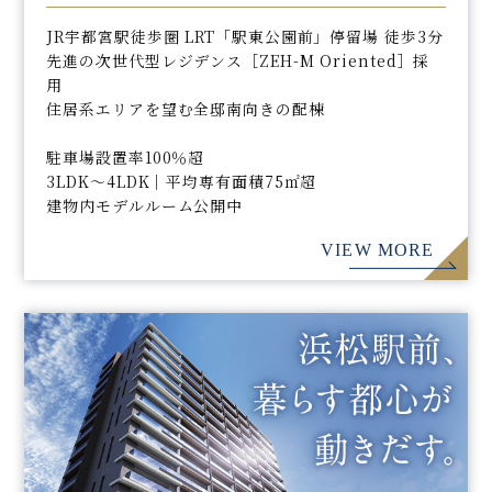
JR宇都宮駅徒歩圏 LRT「駅東公園前」停留場 徒歩3分
先進の次世代型レジデンス［ZEH-M Oriented］採
用
住居系エリアを望む全邸南向きの配棟
駐車場設置率100％超
3LDK～4LDK｜平均専有面積75㎡超
建物内モデルルーム公開中
VIEW MORE