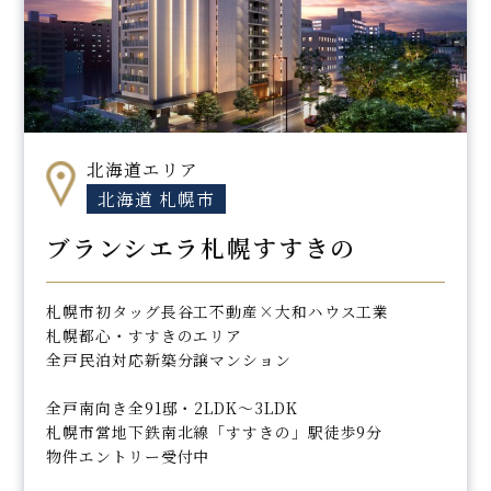
北海道エリア
北海道 札幌市
ブランシエラ札幌すすきの
札幌市初タッグ長谷工不動産×大和ハウス工業
札幌都心・すすきのエリア
全戸民泊対応新築分譲マンション
全戸南向き全91邸・2LDK～3LDK
札幌市営地下鉄南北線「すすきの」駅徒歩9分
物件エントリー受付中