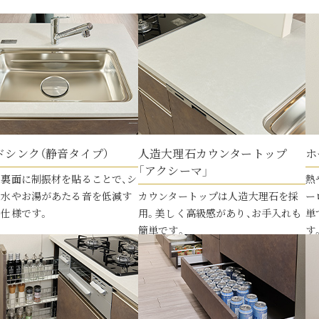
ドシンク
（静音タイプ）
人造大理石
カウンタートップ
ホ
「アクシーマ」
ク裏面に制振材を貼ることで、シ
熱
に水やお湯があたる音を低減す
カウンタートップは人造大理石を採
ー
仕様です。
用。美しく高級感があり、お手入れも
単
簡単です。
す