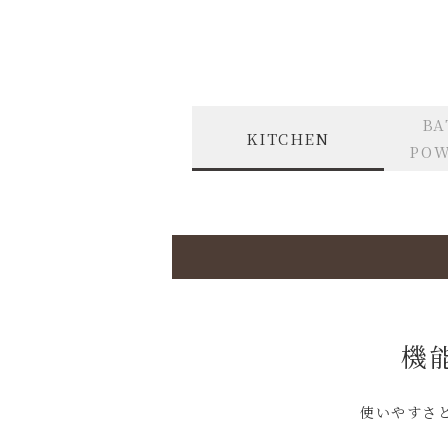
BA
KITCHEN
POW
機
使いやすさ