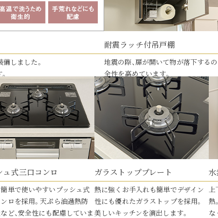
耐震ラッチ付吊戸棚
装備しました。
地震の際、扉が開いて物が落下するの
す。
全性を高めています。
シュ式三
口コンロ
ガラストップ
プレート
水
も簡単で使いやすいプッシュ式
熱に強くお手入れも簡単でデザイン
上
コンロを採用。天ぷら油過熱防
性にも優れたガラストップを採用。
熱
能など、安全性にも配慮していま
美しいキッチンを演出します。
な