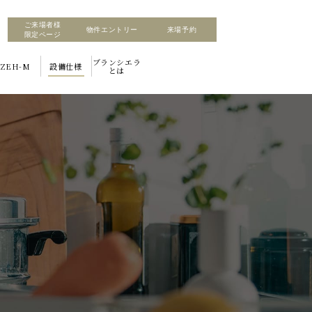
ご来場者様
図
物件エントリー
来場予約
限定ページ
ブランシエラ
ZEH-M
設備仕様
とは