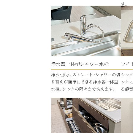
す。
浄水器一体型
シャワー水栓
ワイ
浄水・原水、ストレート・シャワーの切
シン
り替えが簡単にできる浄水器一体型
ンク
水栓。シンクの隅々まで洗えます。
る静音