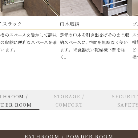
イスラック
巾木収納
ブ
ロ横のスペースを活かして調味
足元の巾木を引き出せばそのまま収
ス
どの収納に便利なスペースを確
納スペースに。空間を無駄なく使い
機
います。
ます。 ※食器洗い乾燥機下部を除
ピ
く。
様
THROOM /
STORAGE /
SECURITY
DER ROOM
COMFORT
SAFET
BATHROOM / POWDER ROOM