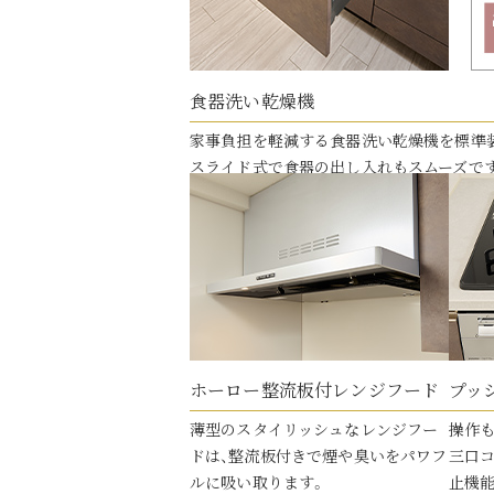
食器洗い乾燥機
家事負担を軽減する食器洗い乾燥機を標準
スライド式で食器の出し入れもスムーズで
ホーロー整流板付レンジフード
プッ
薄型のスタイリッシュなレンジフー
操作
ドは、整流板付きで煙や臭いをパワフ
三口
ルに吸い取ります。
止機