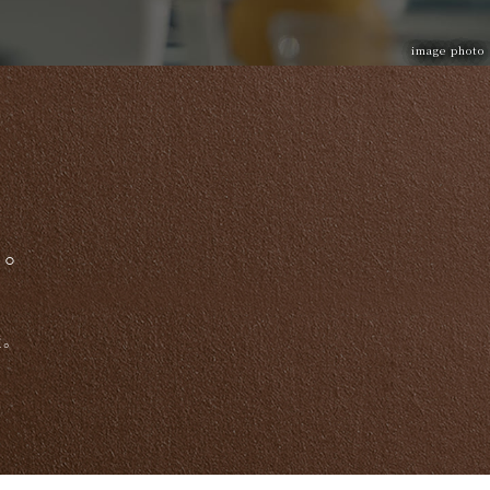
image photo
。
。