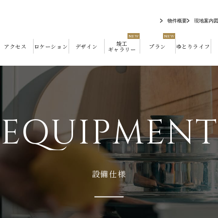
物件概要
現地案内
竣工
アクセス
ロケーション
デザイン
プラン
ゆとりライフ
ギャラリー
E
Q
U
I
P
M
E
N
T
設備仕様