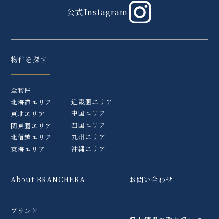
公式Instagram
2025.09.08
【速報】おかげさまで、「ブランシエラ熊本中
央」は、＜全112邸＞完売いたしました。
物件を探す
2025.09.08
全物件
「プラウド自由が丘ヒルトップ」のホームペー
近畿圏エリア
北海道エリア
ジを公開いたしました。
中国エリア
東北エリア
四国エリア
関東圏エリア
九州エリア
北信越エリア
2025.09.06
沖縄エリア
東海エリア
【速報】おかげさまで、「ブランシエラ岡山」
は、＜全127邸＞完売いたしました。
About BRANCHERA
お問い合わせ
2025.08.31
ブランド