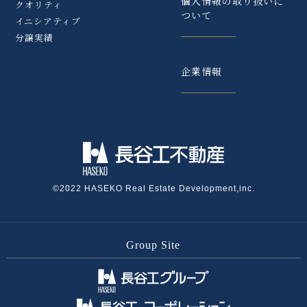
個人情報の取り扱いに
【速報】おかげさまで、「TSUKUBA WELL-
クオリティ
ついて
BEING PROJECT」は、＜全569邸＞完売いた
イニシアティブ
しました。
分譲実績
企業情報
2025.08.18
【速報】おかげさまで、「ブランシエラ ディラ
イト照国」は、＜全55邸＞完売いたしました。
2025.08.04
「ブランシエラ宮崎」のホームページを公開い
©2022 HASEKO Real Estate Development,inc.
たしました。
Group Site
2025.07.26
【速報】おかげさまで、「ブランシエラ宇都宮
悠久の杜」は、＜全54邸＞完売いたしました。