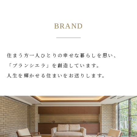
2026.03.30
BRAND
【速報】おかげさまで、「ブランシエラ那覇開
南プレミスト」は、＜全194邸＞完売いたしま
した。
住まう方一人ひとりの幸せな暮らしを思い、
「ブランシエラ」を創造しています。
2026.03.28
【速報】おかげさまで、「ブランシエラ加古川
人生を輝かせる住まいをお送りします。
リアラス」は、＜全112邸＞完売いたしまし
た。
2026.03.22
【速報】おかげさまで、「ブランシエラ横浜瀬
谷」は、＜全65邸＞完売いたしました。