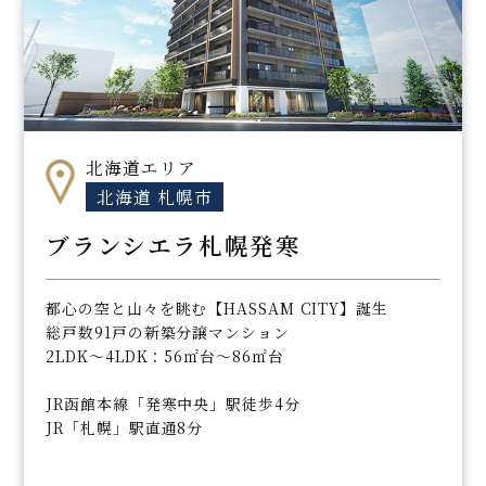
北海道エリア
北海道 札幌市
ブランシエラ札幌発寒
都心の空と山々を眺む【HASSAM CITY】誕生
総戸数91戸の新築分譲マンション
2LDK～4LDK：56㎡台～86㎡台
JR函館本線「発寒中央」駅徒歩4分
JR「札幌」駅直通8分