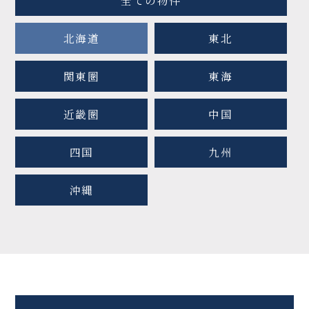
全ての物件
北海道
東北
関東圏
東海
近畿圏
中国
四国
九州
沖縄