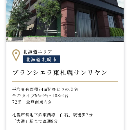
北海道エリア
北海道 札幌市
ブランシエラ東札幌サンリヤン
平均専有面積74㎡超ゆとりの邸宅
全22タイプ56㎡台～108㎡台
72邸 全戸南東向き
札幌市営地下鉄東西線「白石」駅徒歩7分
「大通」駅まで直通8分