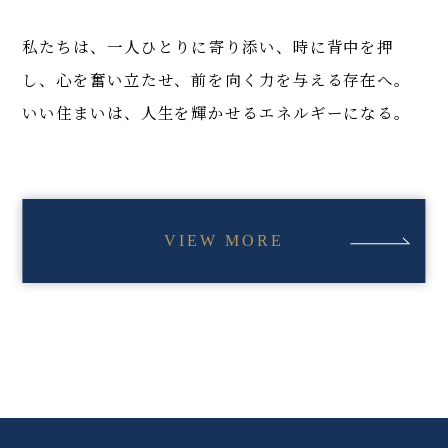
【速報】おかげさまで、「MJR千早ミッドスク
エア」は、＜全532邸＞完売いたしました。
私たちは、一人ひとりに寄り添い、時に背中を押
し、
心を奮い立たせ、前を向く力を与える存在へ。
2025.12.14
いい住まいは、人生を輝かせるエネルギーになる。
【速報】おかげさまで、「ブランシエラ伊勢市
駅前」は、＜全102邸＞完売いたしました。
2025.11.09
VIEW MORE
【速報】おかげさまで、「プレミスト郡山
StationCross」は、＜全160邸＞完売いたしま
した。
2025.09.29
【速報】おかげさまで、「ブランシエラ高松」
は、＜全81邸＞完売いたしました。