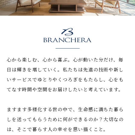
2026.02.11
【速報】おかげさまで、「ブランシエラ和歌
山」は、＜全69邸＞完売いたしました。
2026.02.06
「ブランシエラ札幌すすきの」のホームページ
心から楽しむ、心から喜ぶ。
心が動いた分だけ、毎
を公開いたしました。
日は輝きを増していく。
私たちは先進の技術や新し
いサービスでゆとりやくつろぎをもたらし、
心をも
2025.12.21
てなす時間や空間をお届けしたいと考えています。
【速報】おかげさまで、「プレミスト岡山ザ・
レジデンス」は、＜全293邸＞完売いたしまし
た。
ますます多様化する世の中で、
生命感に満ちた暮ら
しを送ってもらうために何ができるのか？
大切なの
は、そこで暮らす人の幸せを思い描くこと。
2025.12.21