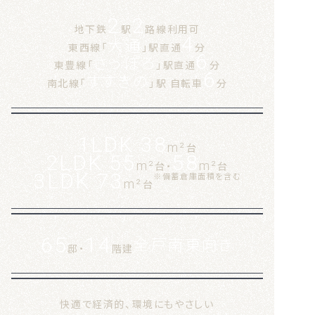
2
2
地下鉄
駅
路線利用可
4
大通
東西線「
」駅直通
分
6
さっぽろ
東豊線「
」駅直通
分
6
すすきの
南北線「
」駅 自転車
分
1LDK 38
m²
台
2LDK 55
58
m²
m²
台・
台
3LDK 73
※備蓄倉庫面積を含む
m²
台
全戸南東向き
65
14
邸・
階建
快適で経済的、環境にもやさしい