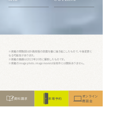
※掲載の間取図は計画段階の図面を基に描き起こしたもので、今後変更と
なる可能性があります。
※掲載の動画は2023年10月に撮影したものです。
※掲載のimage photo、image movieは当物件とは関係ありません。
オンライン
資料請求
来場予約
商談会
お問い合わせは