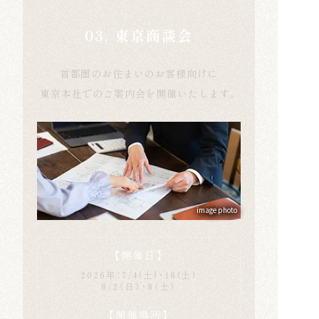
03. 東京商談会
首都圏のお住まいのお客様向けに
東京本社でのご案内会を開催いたします。
image photo
【開催日】
2026年：7/4(土)・18(土)
8/2（日）・8（土）
【開催場所】