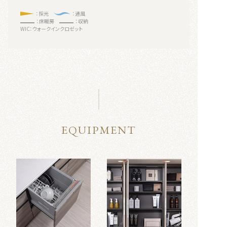
：採光
：通風
：床暖房
：収納
WIC：ウォークインクロゼット
EQUIPMENT