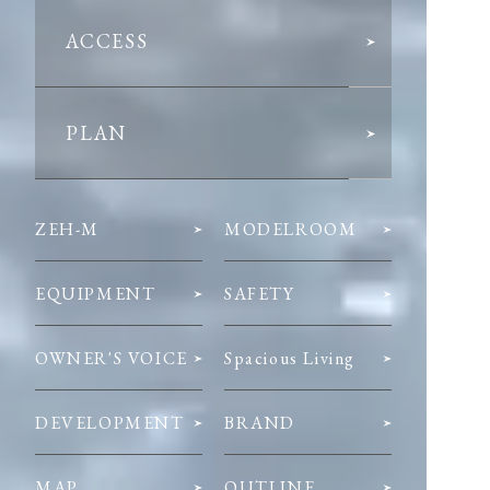
ACCESS
PLAN
ZEH-M
MODELROOM
EQUIPMENT
SAFETY
OWNER'S VOICE
Spacious Living
DEVELOPMENT
BRAND
MAP
OUTLINE