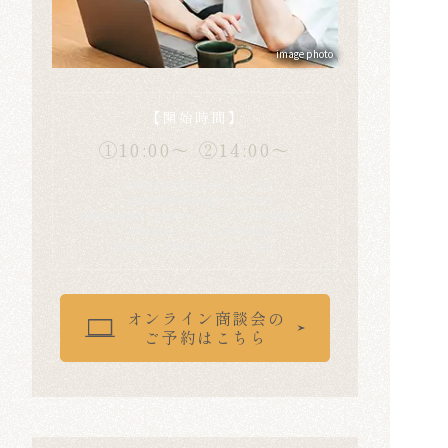
image photo
【開始時間】
①10:00〜
②14:00〜
※定休日を除く平日も受付いたします。
※1回2時間程度を予定しております。
※資料を画面上で共有させていただくためPC推奨です。
※ご参加方法についてはご予約確定後、
担当者よりご連絡させていただきます。
オンライン商談会の
ご予約はこちら