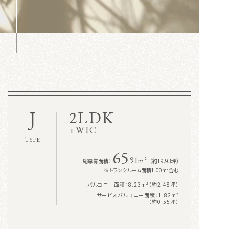
J
2
LDK
+
WIC
TYPE
65
.91
m²
総専有面積：
（約19.93坪）
※トランクルーム面積1.00m²含む
バルコニー面積：8.23m²（約2.48坪）
サービスバルコニー面積：1.82m²
（約0.55坪）