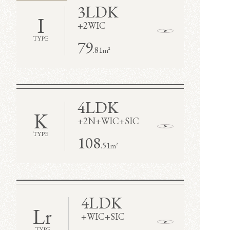
3LDK
I
+
2WIC
TYPE
79
.81
m²
4LDK
K
+
2N
+
WIC
+
SIC
TYPE
108
.51
m²
4LDK
Lr
+
WIC
+
SIC
TYPE