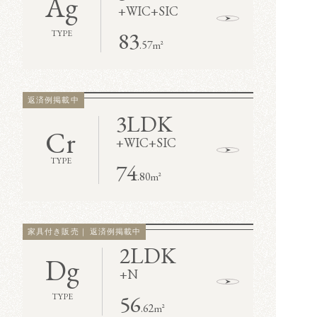
Ag
+
WIC
+
SIC
83
TYPE
.57
m²
返済例掲載中
3LDK
Cr
+
WIC
+
SIC
TYPE
74
.80
m²
家具付き販売｜ 返済例掲載中
2LDK
Dg
+
N
56
TYPE
.62
m²