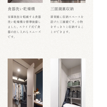
食器洗い乾燥機
三面鏡裏収納
家事負担を軽減する食器
扉背面に収納スペースを
洗い乾燥機を標準装備し
設けた三面鏡です。小物
ました。スライド式で食
をすっきりと収納するこ
器の出し入れもスムーズ
とができます。
です。