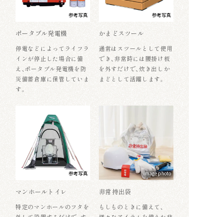
参考写真
参考写真
ポータブル発電機
かまどスツール
停電などによってライフラ
通常はスツールとして使用
インが停止した場合に備
でき、非常時には腰掛け板
え、ポータブル発電機を防
を外すだけで、炊き出しか
災備蓄倉庫に保管していま
まどとして活躍します。
す。
参考写真
image photo
マンホールトイレ
非常持出袋
特定のマンホールのフタを
もしものときに備えて、
外して設置するだけで、す
様々なアイテムを備えた非