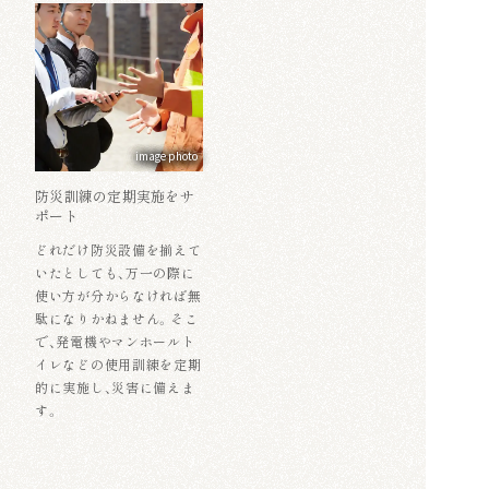
image photo
防災訓練の定期実施をサ
ポート
どれだけ防災設備を揃えて
いたとしても、万一の際に
使い方が分からなければ無
駄になりかねません。そこ
で、発電機やマンホールト
イレなどの使用訓練を定期
的に実施し、災害に備えま
す。