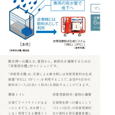
断水時への備えを、普段から。飲料水を確保するための
『非常用水槽』付マンションです。
「非常用水槽」は、災害による断水時には非常用飲料水生成
装置「WELL UPミニ」を利用することで、全住戸6日分の
飲料水（一人1日当たり約3ℓ）を供給することができます。
簡易トイレ
非常用飲料水・食料の確保
災害でライフラインが止ま
災害発生時への備えとして
ったときでも、水を使うこ
「3人×3日分」の非常用飲料
となく利用できる簡易トイ
水や食料を防災備蓄倉庫に