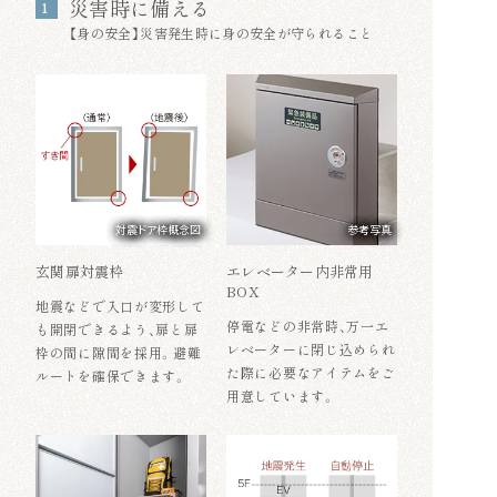
災害時に備える
1
【身の安全】災害発生時に身の安全が守られること
対震ドア枠概念図
参考写真
玄関扉対震枠
エレベーター内非常用
BOX
地震などで入口が変形して
停電などの非常時、万一エ
も開閉できるよう、扉と扉
レベーターに閉じ込められ
枠の間に隙間を採用。避難
た際に必要なアイテムをご
ルートを確保できます。
用意しています。