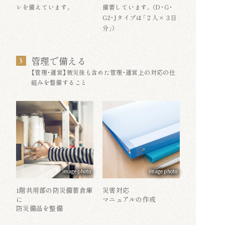
レを備えています。
備蓄しています。（D・G・
G2・Jタイプは「２人×３日
分」）
管理で備える
3
【管理・運営】被災後も含めた管理・運営上の対応の仕
組みを整備すること
image photo
image photo
1階共用部の防災備蓄倉庫
災害対応
に
マニュアルの作成
防災備品を整備