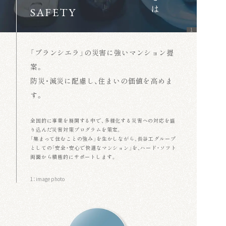
SAFETY
1
「ブランシエラ」の災害に強いマンション提
案。
防災・減災に配慮し、住まいの価値を高めま
す。
全国的に事業を展開する中で、多様化する災害への対応を盛
り込んだ災害対策プログラムを策定。
「集まって住むことの強み」を生かしながら、長谷工グループ
としての「安全・安心で快適なマンション」を、ハード・ソフト
両面から積極的にサポートします。
1：image photo