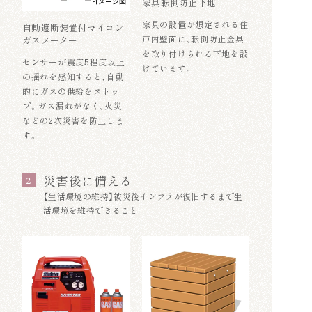
家具転倒防止下地
イメージ図
家具の設置が想定される住
自動遮断装置付マイコン
戸内壁面に、転倒防止金具
ガスメーター
を取り付けられる下地を設
センサーが震度5程度以上
けています。
の揺れを感知すると、自動
的にガスの供給をストッ
プ。ガス漏れがなく、火災
などの2次災害を防止しま
す。
災害後に備える
2
【生活環境の維持】被災後インフラが復旧するまで生
活環境を維持できること