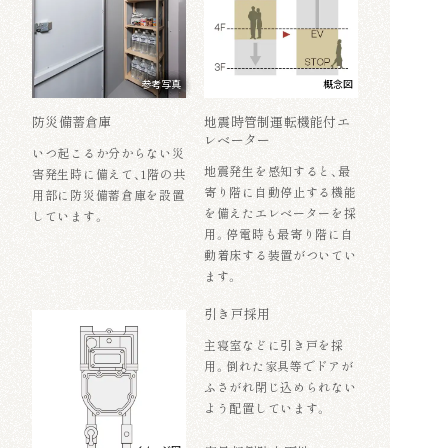
参考写真
概念図
防災備蓄倉庫
地震時管制運転機能付エ
レベーター
いつ起こるか分からない災
地震発生を感知すると、最
害発生時に備えて、1階の共
寄り階に自動停止する機能
用部に防災備蓄倉庫を設置
を備えたエレベーターを採
しています。
用。停電時も最寄り階に自
動着床する装置がついてい
ます。
引き戸採用
主寝室などに引き戸を採
用。倒れた家具等でドアが
ふさがれ閉じ込められない
よう配置しています。