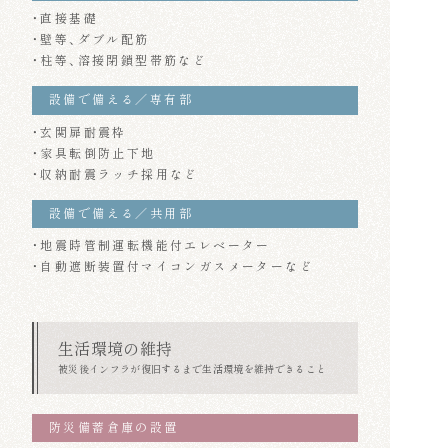
・直接基礎
・壁等、ダブル配筋
・柱等、溶接閉鎖型帯筋など
設備で備える／専有部
・玄関扉耐震枠
・家具転倒防止下地
・収納耐震ラッチ採用など
設備で備える／共用部
・地震時管制運転機能付エレベーター
・自動遮断装置付マイコンガスメーターなど
生活環境の維持
被災後インフラが復旧するまで
生活環境を維持できること
防災備蓄倉庫の設置