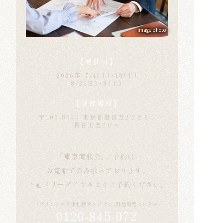
image photo
【開催日】
2026年：7/4(土)・18(土)
8/2（日）・8（土）
【開催場所】
〒105-8545 東京都港区芝2丁目6-1
長谷工芝2ビル
「東京商談会」ご予約は
お電話でのみ承っております。
下記フリーダイヤルよりご予約ください。
「ブランシエラ東札幌サンリヤン」現地販売センター
0120-845-072