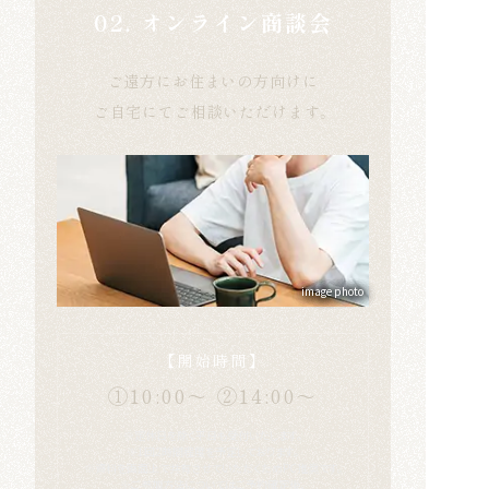
02. オンライン商談会
ご遠方にお住まいの方向けに
ご自宅にてご相談いただけます。
image photo
【開始時間】
①10:00〜
②14:00〜
※定休日を除く平日も受付いたします。
※1回2時間程度を予定しております。
※資料を画面上で共有させていただくためPC推奨です。
※ご参加方法についてはご予約確定後、