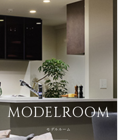
M
O
D
E
L
R
O
O
M
モデルルーム