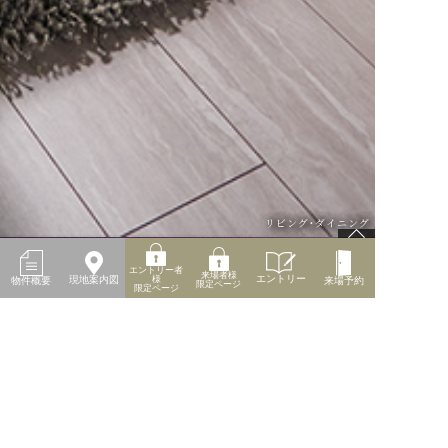
リビング・ダイニング
エントリー者
来場者様
エントリー
現地案内図
様
来場予約
物件概要
限定ページ
限定ページ