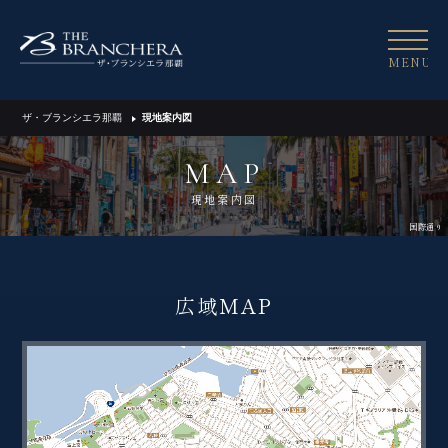
MENU
ザ・ブランシエラ那覇
現地案内図
MAP
現地案内図
国際通り
広域MAP