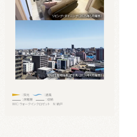
リビング・ダイニング（2025年5月撮影）
現地11階相当眺望写真（2026年4月撮影）
：採光
：通風
：床暖房
：収納
WIC：ウォークインクロゼット
N：納戸