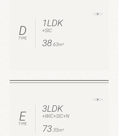
1LDK
D
+
SIC
TYPE
38
.63
m²
3LDK
E
+
WIC
+
SIC
+
N
TYPE
73
.35
m²