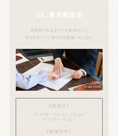
03. 東京商談会
首都圏のお住まいのお客様向けに
東京本社でのご案内会を開催いたします。
image photo
【開催日】
2026年：7/4(土)・18(土)
8/2（日）・8（土）
【開催場所】