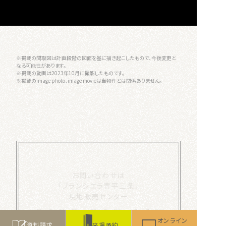
※掲載の間取図は計画段階の図面を基に描き起こしたもので、今後変更と
なる可能性があります。
※掲載の動画は2023年10月に撮影したものです。
※掲載のimage photo、image movieは当物件とは関係ありません。
お問い合わせは
「ブランシエラ豊平三条」
現地販売センター
0120-065-117
オンライン
資料請求
来場予約