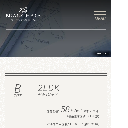
MENU
image photo
B
2
LDK
+
WIC
+
N
TYPE
58
.52
m²
専有面積：
（約17.70坪）
※備蓄倉庫面積1.41㎡含む
バルコニー面積：10.63m²（約3.21坪）