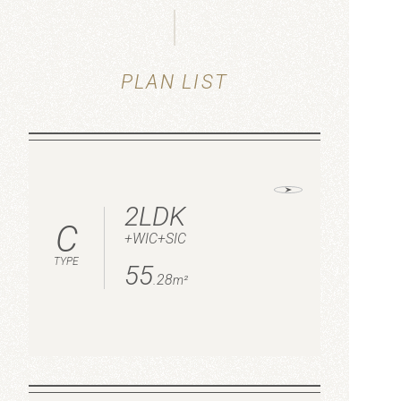
PLAN LIST
2LDK
C
+
WIC
+
SIC
TYPE
55
.28
m²