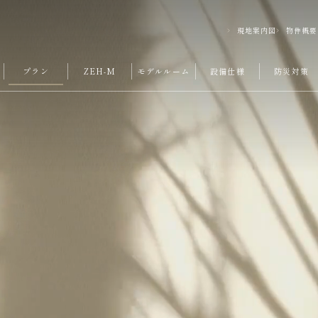
現地案内図
物件概要
プラン
ZEH-M
モデルルーム
設備仕様
防災対策