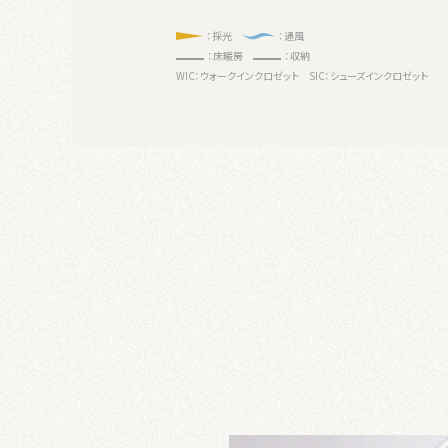
：採光
：通風
：床暖房
：収納
WIC：ウォークインクロゼット
SIC：シューズインクロゼット