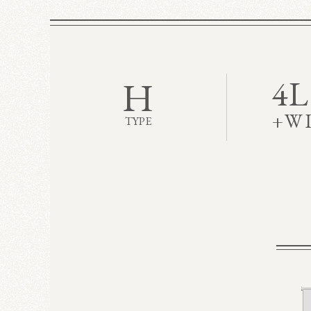
H
4
+
W
TYPE