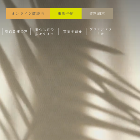
オンライン商談会
来場予約
資料請求
都心至近の
ブランシエラ
契約者様の声
事業主紹介
広々ライフ
とは