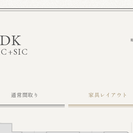
LDK
IC
+
SIC
通常間取り
家具レイアウト