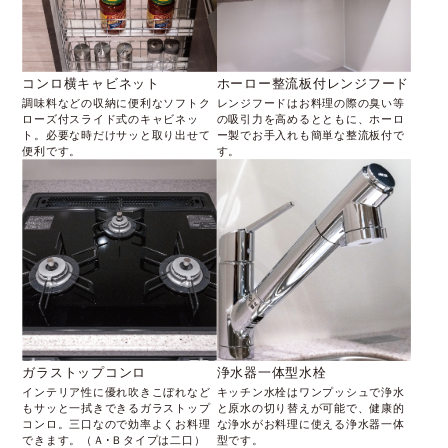
コンロ横キャビネット
ホーロー整流板付レンジフード
調味料などの収納に便利なソフトク
レンジフードはお料理の際の臭い等
ローズ付スライド式のキャビネッ
の吸引力を高めるとともに、ホーロ
ト。必要な時だけサッと取り出せて
ー製でお手入れも簡単な整流板付で
便利です。
す。
ガラストップコンロ
浄水器一体型水栓
インテリア性に優れ吹きこぼれなど
キッチン水栓はワンプッシュで浄水
もサッと一拭きできるガラストップ
と原水の切り替えが可能で、健康的
コンロ。三口なので効率よくお料理
な浄水がお料理に使える浄水器一体
できます。（Ａ･Ｂタイプは二口）
型です。