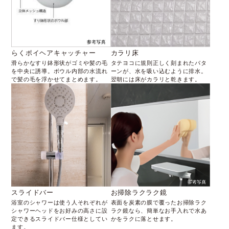
らくポイヘアキャッチャー
カラリ床
滑らかなすり鉢形状がゴミや髪の毛
タテヨコに規則正しく刻まれたパタ
を中央に誘導。ボウル内部の水流れ
ーンが、水を吸い込むように排水。
で髪の毛を浮かせてまとめます。
翌朝には床がカラリと乾きます。
お掃除ラクラク鏡
スライドバー
表面を炭素の膜で覆ったお掃除ラク
浴室のシャワーは使う人それぞれが
ラク鏡なら、簡単なお手入れで水あ
シャワーヘッドをお好みの高さに設
かをラクに落とせます。
定できるスライドバー仕様としてい
ます。