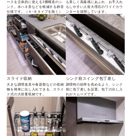
ースを立体的に使える3層構造のシ
も美しく高級感にあふれ、お手入れ
ンク。水ハネ音などを軽減する静音
もしやすい人造大理石のワイドカウ
仕様です。（Ａ･Ｂタイプを除く）
ンターを採用しています。
スライド収納
シンク前スイング包丁差し
大きな調理道具や食器類などの収納
調理時の効率を高めるよう、シンク
物を簡単に出し入れできる、スライ
前に包丁差しを設置。包丁の出し入
ド式の大容量収納です。
れがスムーズです。