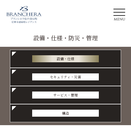
ロケーション
設備・仕様・防災・管理
トップ
アクセス
定禅寺
デザイン
ライフ
免震構造
設備・仕様
Fプラン
モデルルーム
セキュリティ・災害
設備・仕様
ZEH-M
防災・管理
サービス・管理
ブランド
構造