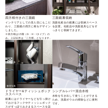
三面鏡裏収納
四方框付きの三面鏡
洗面化粧台の鏡裏には収納スペース
インテリアとしての見た目にもこだ
を設置。化粧品や洗面道具などをす
わり、三面鏡の四方に框をデザイン
っきりと収納できます。
しました。
※四方框は15階（G・H・Iタイプ）の
み。上記以外は「二方框」となります。
シングルレバー混合水栓
ドライヤー&ティッシュボック
ススペース
水栓を引き出して使うことができる
鏡裏にはドライヤーなどを引っ掛け
ため、洗面ボウルの掃除などに便利
ておけるフックやティッシュボック
です。
スがすっぽりおさまるスペースを設