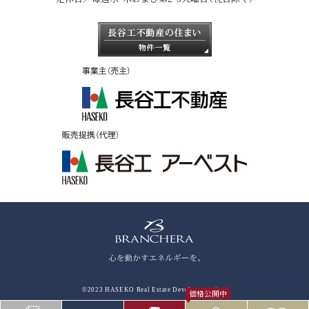
©2023 HASEKO Real Estate Development,inc.
価格公開中