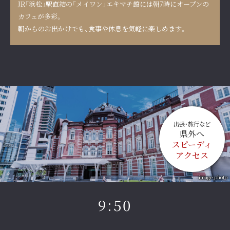
JR「浜松」駅直結の「メイワン」エキマチ館には
朝7時にオープンの
カフェが多彩。
朝からのお出かけでも、食事や休息を気軽に楽しめます。
出張・旅行など
県外へ
スピーディ
アクセス
image photo
9:50