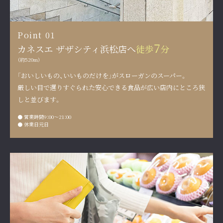
Point 01
7
カネスエ ザザシティ浜松店へ
徒歩
分
（約520m）
「おいしいもの、いいものだけを」がスローガンのスーパー。
厳しい目で選りすぐられた安心できる食品が
広い店内にところ狭
しと並びます。
● 営業時間
9：00～21：00
● 休業日
元日