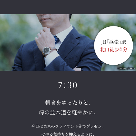
JR「浜松」駅
6
北口徒歩
分
image photo
7:30
朝食をゆったりと、
緑の並木道を軽やかに。
今日は東京のクライアント先でプレゼン。
はやる気持ちを抑えるように、