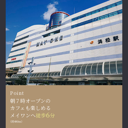
Point
朝７時オープンの
カフェも楽しめる
6
メイワンへ
徒歩
分
（約480m）