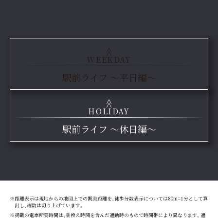
WEEKDAY
駅前ライフ 〜平日編〜
HOLIDAY
駅前ライフ 〜休日編〜
※距離表示は現地からの地図上での慨測距離を、徒歩分数表示については80m=1分として算
出し、端数は切り上げています。
※掲載の電車所要時間は、乗換え時間を含んだ通勤時のもので時間帯により異なります。通