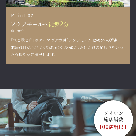
Point 02
2
アクアモールへ
徒歩
分
（約160m）
「水と緑と光」がテーマの遊歩道「アクアモール」が駅への近道。
木漏れ日が心地よく揺れる水辺の道が、
お出かけの足取りをいっ
そう軽やかに演出します。
メイワン
総店舗数
100
店舗以上