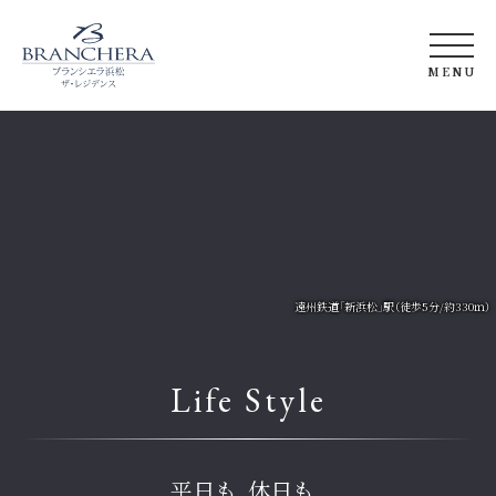
MENU
トップ
コンセプト&
資産性
アクセス&
ロケーション
デザイン
竣工ギャラリー
間取り
遠州鉄道「新浜松」駅（徒歩5分/約330ｍ）
クオリティ
長谷工の強み
Life Style
ZEH-M
ブランシエラ
とは
平日も、休日も、