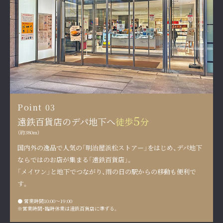
Point 03
5
遠鉄百貨店のデパ地下へ
徒歩
分
（約380m）
国内外の逸品で人気の「明治屋浜松ストアー」をはじめ、
デパ地下
ならではのお店が集まる「遠鉄百貨店」。
「メイワン」と地下でつながり、雨の日の駅からの移動も便利で
す。
● 営業時間
10:00〜19:00
※営業時間・臨時休業は遠鉄百貨店に準ずる。