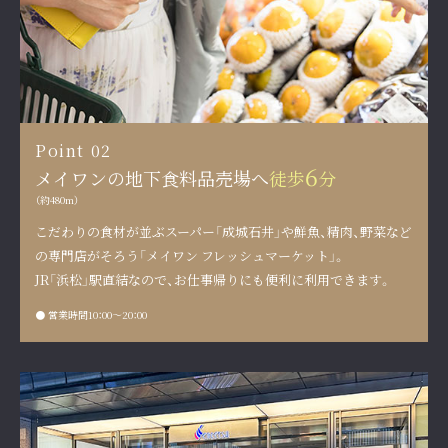
Point 02
6
メイワンの地下食料品売場へ
徒歩
分
（約480m）
こだわりの食材が並ぶスーパー「成城石井」や
鮮魚、精肉、野菜など
の専門店がそろう「メイワン フレッシュマーケット」。
JR「浜松」駅直結なので、お仕事帰りにも便利に利用できます。
● 営業時間
10：00～20：00