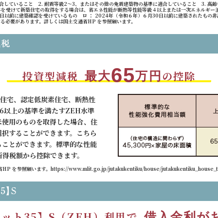
合していること 2. 耐震等級2〜3、またはその他の免震建築物の基準に適合していること 3. 高齢
贈与を受けて新築住宅の取得をする場合は、省エネ性能が断熱等性能等級４以上または一次エネルギー
月31日以前に建築確認を受けているもの ロ ： 2024年（令和６年）６月30日以前に建築されたも
する必要があります。詳しくは国土交通省HP を参照願います。
65
投資型減税
の控除
最大
万円
優良住宅、認定低炭素住宅、断熱性
6以上の基準を満たすZEH水準
未使用のものを取得した場合、住
選択することができます。こちら
ることができます。標準的な性能
所得税額から控除できます。
ttps://www.mlit.go.jp/jutakukentiku/house/jutakukentiku_house_tk4
ット35】S（ZEH）利用で
借入金利が