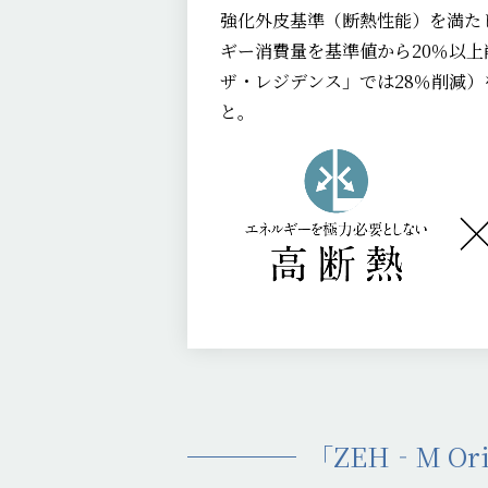
強化外皮基準（断熱性能）を満た
ギー消費量を基準値から20％以
ザ・レジデンス」では28％削減
と。
「ZEH‐M O