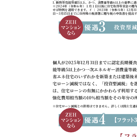
1. 断熱等性能等級5以上、かつ、消費量等級6以上の基準に適
※2024年（令和６年）１月１日以後に住宅取得等資金の
せば特例を適用できます。イ ： 2023年（令和５年）12
日～3月15日までに住所地の税務署に贈与税の申告書を提出
個人が2025年12月31日までに認定長期
能等級5以上かつ一次エネルギー消費量等級
省エネ住宅のいずれかを新築または建築後
宅ローン減税ではなく、「投資型減税」を
は、住宅ローンの有無にかかわらず利用す
強化費用相当額の10％相当額をその年分の
※住宅ローン減税との併用はできません。詳しくは国土交通省HP を参照願います。h
【フラ