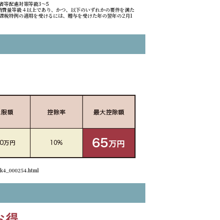
者等配慮対策等級3〜5
消費量等級４以上であり、かつ、以下のいずれかの要件を満た
の非課税特例の適用を受けるには、贈与を受けた年の翌年の2月1
_000254.html
お得。