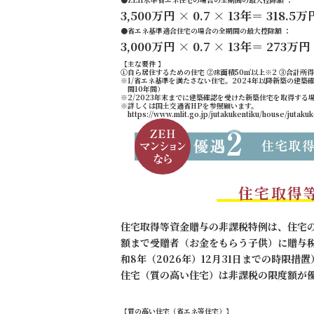
3,500万円 × 0.7 × 13年＝ 318.5万
●省エネ基準適合住宅の場合の全期間の最大控除額 ：
3,000万円 × 0.7 × 13年＝ 273万円
【主な要件 】
①自ら居住するための住宅 ②床面積50㎡以上※2 ③合計所
※1/省エネ基準を満たさない住宅。2024年以降新築の建築
間10年間）
※2/2023年末までに建築確認を受けた新築住宅を取得する
※詳しくは国土交通省HPを参照願います。
https://www.mlit.go.jp/jutakukentiku/house/jutaku
住宅取得
住宅取得等資金贈与の非課税特例は、住宅
額まで受贈者（お金をもらう子供）に贈与
和8年（2026年）12月31日までの時限
住宅（質の高い住宅）は非課税の限度額が
【質の高い住宅（省エネ等住宅）】