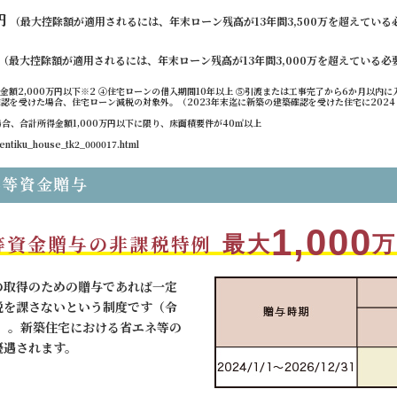
円
（最大控除額が適用されるには、年末ローン残高が13年間3,500万を超えている
（最大控除額が適用されるには、年末ローン残高が13年間3,000万を超えている必
得金額2,000万円以下※2 ④住宅ローンの借入期間10年以上 ⑤引渡または工事完了から6か月以内
確認を受けた場合、住宅ローン減税の対象外。（2023年末迄に新築の建築確認を受けた住宅に2024・
場合、合計所得金額1,000万円以下に限り、床面積要件が40㎡以上
kentiku_house_tk2_000017.html
1,000
等資金贈与の非課税特例
最大
万
の取得のための贈与であれば一定
税を課さないという制度です（令
措置）。新築住宅における省エネ等の
優遇されます。