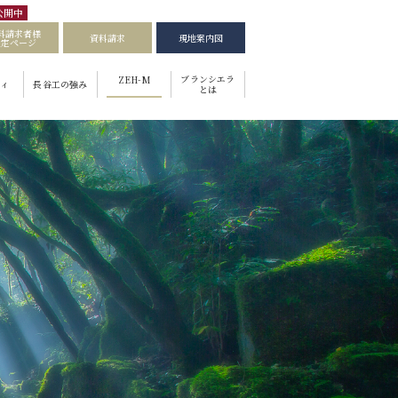
公開中
料請求者様
資料請求
現地案内図
限定ページ
ブランシエラ
ZEH-M
ィ
長谷工の強み
とは