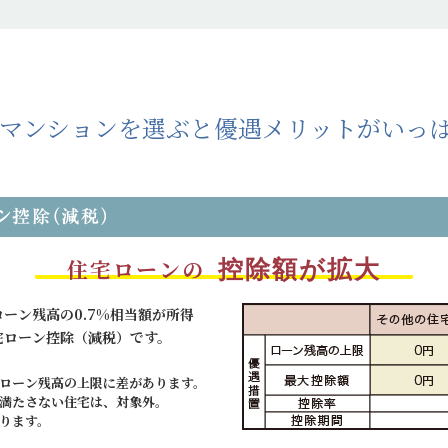
Hマンションを選ぶと
優遇メリットがいっ
住宅ローンの
控除額が拡大
ーン残高の0.7%相当額が所得
宅ローン控除（減税）です。
ローン残高の上限に差があります。
準を満たさない住宅は、対象外。
ります。