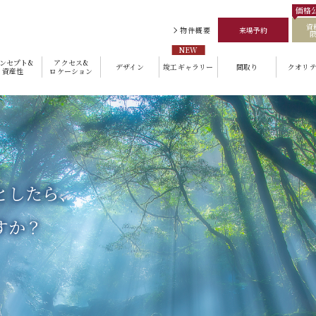
価格
資
物件概要
来場予約
ンセプト&
アクセス&
デザイン
竣工ギャラリー
間取り
クオリテ
資産性
ロケーション
としたら、
すか？