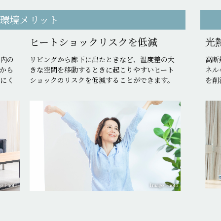
住環境メリット
ヒートショックリスクを低減
光
内の
リビングから廊下に出たときなど、温度差の大
高断
から
きな空間を移動するときに起こりやすいヒート
ネル
にく
ショックのリスクを低減することができます。
を削
e Photo
Image Photo