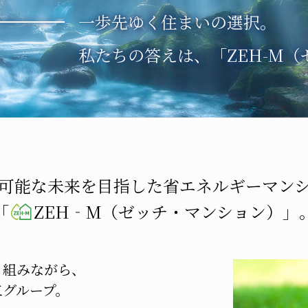
一歩先ゆく住まいの選択。
私たちの答えは、「ZEH-M
可能な未来を目指した
省エネルギーマン
「
ZEH‐M（ゼッチ・マンション）」
り組みながら、
工グループ。