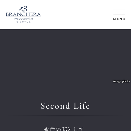
MENU
トップ
コンセプト&
資産性
アクセス&
ロケーション
デザイン
竣工ギャラリー
間取り
image photo
クオリティ
長谷工の強み
Second Life
ZEH-M
ブランシエラ
とは
永住の邸として、