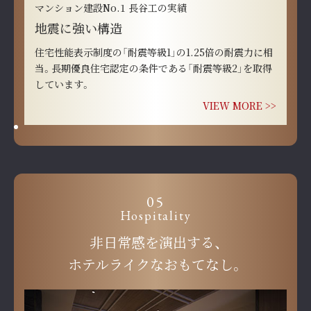
マンション建設No.1 長谷工の実績
地震に強い構造
住宅性能表示制度の「耐震等級1」の1.25倍の耐震力に相
当。長期優良住宅認定の条件である「耐震等級2」を取得
しています。
VIEW MORE >>
05
Hospitality
非日常感を演出する、
ホテルライクなおもてなし。