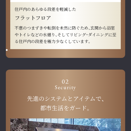
住戸内のあらゆる段差を軽減した
フラットフロア
不意のつまずきや転倒を未然に防ぐため、玄関から浴室
やトイレなどの水廻り、そしてリビング・ダイニングに至
る住戸内の段差を極力少なくしています。
02
Security
先進のシステムとアイテムで、
都市生活をガード。