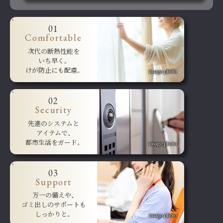
01
Comfortable
次代の断熱性能を
いち早く。
けが防止にも配慮。
image photo
02
Security
先進のシステムと
アイテムで、
都市生活をガード。
image photo
03
Support
万一の備えや、
ゴミ出しのサポートも
しっかりと。
image photo