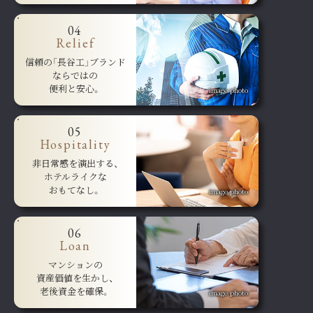
04
Relief
信頼の「長谷工」ブランド
ならではの
便利と安心。
image photo
05
Hospitality
非日常感を演出する、
ホテルライクな
おもてなし。
image photo
06
Loan
マンションの
資産価値を生かし、
老後資金を確保。
image photo