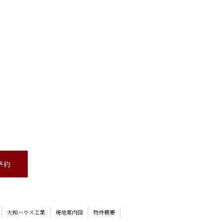
予約
大和ハウス
工業
現地案内図
物件概要