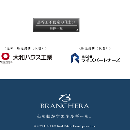
〈売主・販売提携（代理）〉
〈販売提携（代理）〉
© 2024 HASEKO Real Estate Development,inc.