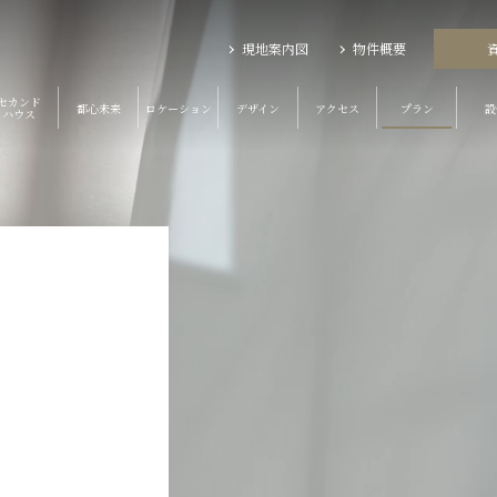
現地案内図
物件概要
セカンド
都心未来
ロケーション
デザイン
アクセス
プラン
設
ハウス