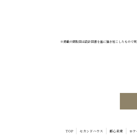
※掲載の間取図は設計図書を基に描き起こしたもので実
TOP
セカンド
ハウス
都心未来
ロケ