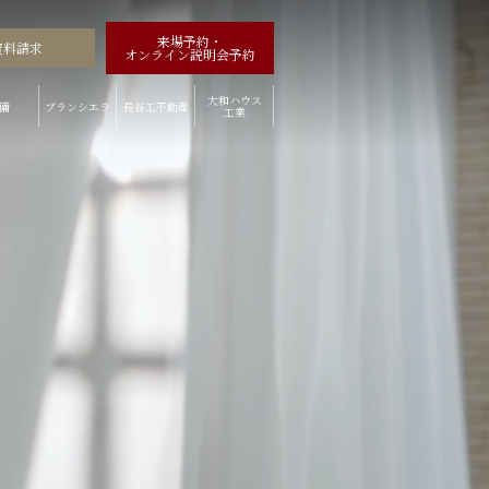
来場予約・
資料請求
オンライン説明会予約
大和ハウス
備
ブランシエラ
長谷工
不動産
工業