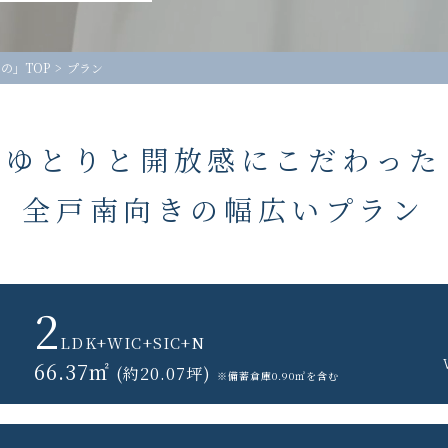
の」TOP
プラン
ゆとりと開放感に
こだわった
全戸南向きの
幅広いプラン
2
LDK+WIC+SIC+N
66.37㎡
(約20.07坪)
※備蓄倉庫0.90㎡を含む