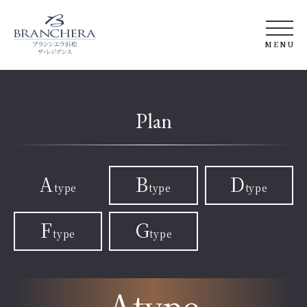
MENU
トップ
コンセプト&
資産性
Plan
アクセス&
ロケーション
デザイン
竣工ギャラリー
間取り
A
B
D
type
type
type
クオリティ
長谷工の強み
F
G
type
type
ZEH-M
ブランシエラ
とは
A
type