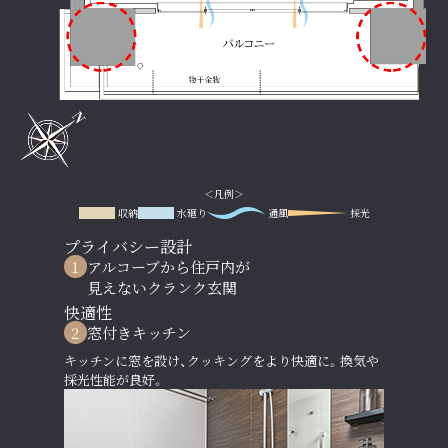
＜凡例＞
収納
水廻り
通風
採光
プライバシー設計
1
アルコーブから住戸内が
見えないクランク玄関
快適性
2
窓付きキッチン
キッチンに窓を設け、クッキングをより快適に。換気や
採光性能が良好。