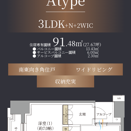
3
LDK
+N+2WIC
91
.48㎡
（27.67坪）
住居専有面積
● バルコニー面積
13.43㎡
● サービスバルコニー面積
6.00㎡
● アルコーブ面積
2.30㎡
南東向き角住戸
ワイドリビング
収納充実