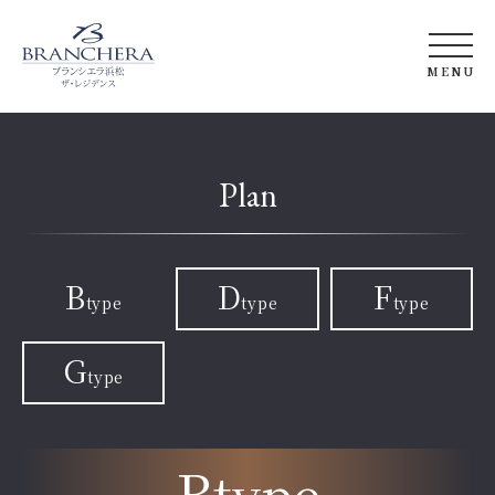
MENU
トップ
コンセプト&
資産性
Plan
アクセス&
ロケーション
デザイン
竣工ギャラリー
間取り
B
D
F
type
type
type
クオリティ
長谷工の強み
G
type
ZEH-M
ブランシエラ
とは
B
type