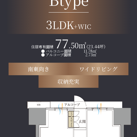
3
LDK
+WIC
77
.50㎡
（23.44坪）
住居専有面積
● バルコニー面積
11.78㎡
● アルコーブ面積
2.73㎡
南東向き
ワイドリビング
収納充実