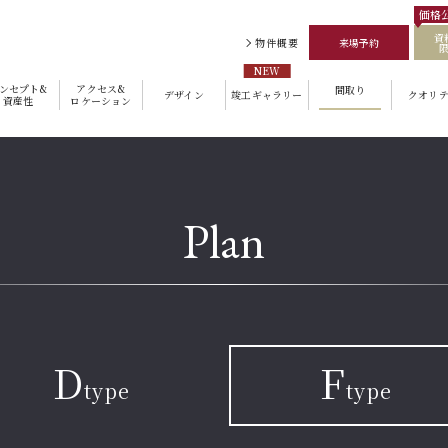
価格
資
物件概要
来場予約
ンセプト&
アクセス&
間取り
デザイン
竣工ギャラリー
クオリテ
資産性
ロケーション
Plan
D
F
type
type