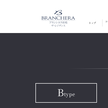
コ
トップ
B
type