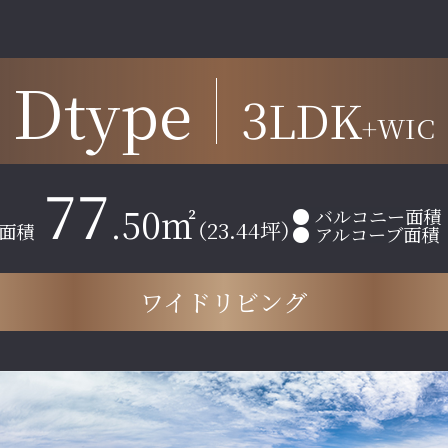
D
type
3
LDK
+WIC
77
.50㎡
● バルコニー面積
（23.44坪）
面積
● アルコーブ面積
ワイドリビング