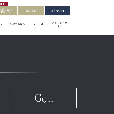
公開中
料請求者様
資料請求
現地案内図
限定ページ
ブランシエラ
ィ
長谷工の強み
ZEH-M
とは
G
type